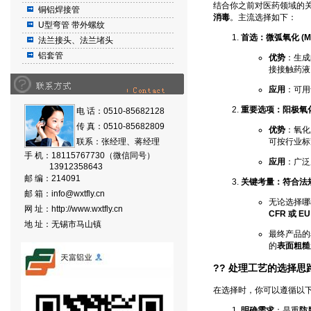
结合你之前对医药领域的
铜铝焊接管
消毒
。主流选择如下：
U型弯管 带外螺纹
首选：微弧氧化 (M
法兰接头、法兰堵头
铝套管
优势
：生成
接接触药液
应用
：可用
重要选项：阳极氧化
电 话：0510-85682128
传 真：0510-85682809
优势
：氧化
联系：张经理、蒋经理
可按行业标准
手 机：18115767730（微信同号）
应用
：广泛
13912358643
邮 编：214091
关键考量：符合法
邮 箱：
info@wxtfly.cn
无论选择哪
网 址：
http://www.wxtfly.cn
CFR 或 
地 址：无锡市马山镇
最终产品的
的
表面粗糙
?? 处理工艺的选择思
在选择时，你可以遵循以
明确需求
：是重
防