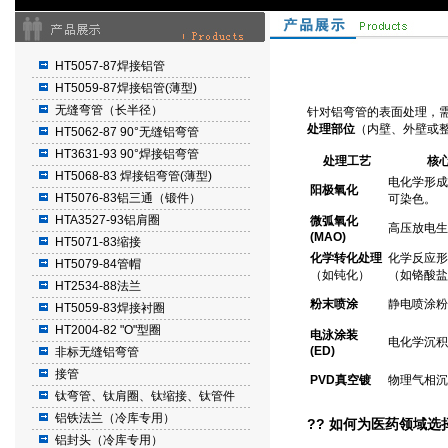
HT5057-87焊接铝管
HT5059-87焊接铝管(薄型)
无缝弯管（长半径）
针对铝弯管的表面处理，
处理部位
（内壁、外壁或
HT5062-87 90°无缝铝弯管
HT3631-93 90°焊接铝弯管
处理工艺
核
HT5068-83 焊接铝弯管(薄型)
电化学形成氧
阳极氧化
HT5076-83铝三通（锻件）
可染色。
HTA3527-93铝肩圈
微弧氧化
高压放电生
(MAO)
HT5071-83缩接
化学转化处理
化学反应形
HT5079-84管帽
（如钝化）
（如铬酸盐
HT2534-88法兰
粉末喷涂
静电喷涂粉
HT5059-83焊接衬圈
HT2004-82 "O"型圈
电泳涂装
电化学沉积
(ED)
非标无缝铝弯管
接管
PVD真空镀
物理气相沉
钛弯管、钛肩圈、钛缩接、钛管件
铝铁法兰（冷库专用）
?? 如何为医药领域
铝封头（冷库专用）